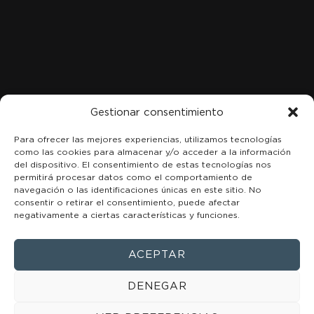
C. Marqués de San Esteban, 8, 1A-B, Centro, 33206 Gijón,
Asturias
+34 984 49 18 08
Gestionar consentimiento
Para ofrecer las mejores experiencias, utilizamos tecnologías
como las cookies para almacenar y/o acceder a la información
del dispositivo. El consentimiento de estas tecnologías nos
permitirá procesar datos como el comportamiento de
navegación o las identificaciones únicas en este sitio. No
consentir o retirar el consentimiento, puede afectar
negativamente a ciertas características y funciones.
ACEPTAR
DENEGAR
Política de privacidad