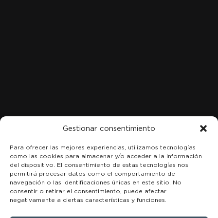
LOCALIZACIÓN
C. Marqués de San Esteban, 8, 1A-B, Centro, 33206 Gijón,
Asturias
+34 984 49 18 08
Gestionar consentimiento
Para ofrecer las mejores experiencias, utilizamos tecnologías
como las cookies para almacenar y/o acceder a la información
del dispositivo. El consentimiento de estas tecnologías nos
permitirá procesar datos como el comportamiento de
navegación o las identificaciones únicas en este sitio. No
consentir o retirar el consentimiento, puede afectar
negativamente a ciertas características y funciones.