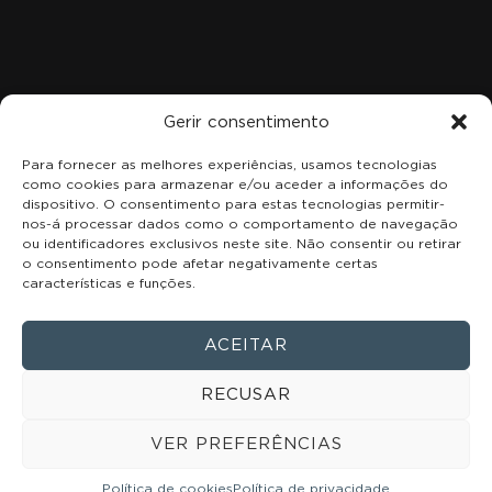
R. Estado da Índia 4 3b, 2685-048 Sacavém, Portugal
+351 215 969 828
Gerir consentimento
Para fornecer as melhores experiências, usamos tecnologias
como cookies para armazenar e/ou aceder a informações do
dispositivo. O consentimento para estas tecnologias permitir-
nos-á processar dados como o comportamento de navegação
ou identificadores exclusivos neste site. Não consentir ou retirar
o consentimento pode afetar negativamente certas
características e funções.
ACEITAR
RECUSAR
Política de privacidade
VER PREFERÊNCIAS
Política de cookies
Política de cookies
Política de privacidade
215 969 828