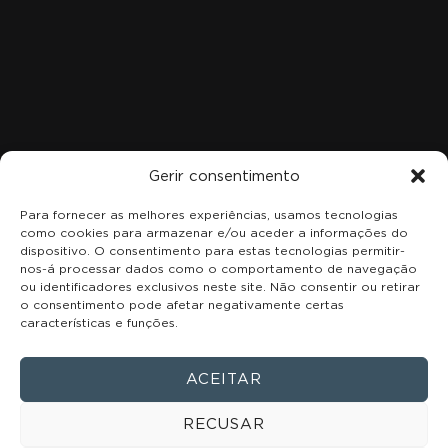
LOCALIZAÇÃO
R. Estado da Índia 4 3b, 2685-048 Sacavém, Portugal
+351 215 969 828
Gerir consentimento
Para fornecer as melhores experiências, usamos tecnologias
como cookies para armazenar e/ou aceder a informações do
dispositivo. O consentimento para estas tecnologias permitir-
nos-á processar dados como o comportamento de navegação
ou identificadores exclusivos neste site. Não consentir ou retirar
o consentimento pode afetar negativamente certas
características e funções.
ACEITAR
RECUSAR