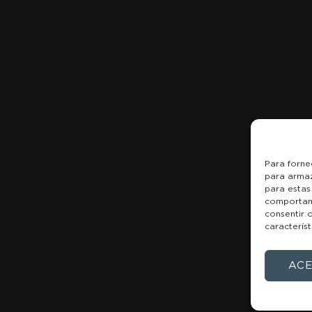
Inicio
Quem somos
Produtos
Casos clínicos
Formação
Contacto
Para forne
Blog
para armaz
para estas
comportame
consentir 
característ
ACE